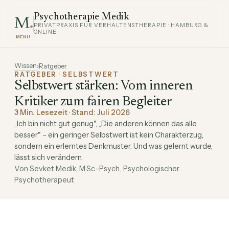
Psychotherapie Medik
.
M
PRIVATPRAXIS FÜR VERHALTENSTHERAPIE · HAMBURG &
ONLINE
Wissen
›
Ratgeber
RATGEBER · SELBSTWERT
Selbstwert stärken: Vom inneren
Kritiker zum fairen Begleiter
3 Min. Lesezeit · Stand: Juli 2026
„Ich bin nicht gut genug", „Die anderen können das alle
besser" – ein geringer Selbstwert ist kein Charakterzug,
sondern ein erlerntes Denkmuster. Und was gelernt wurde,
lässt sich verändern.
Von Sevket Medik, M.Sc.-Psych., Psychologischer
Psychotherapeut