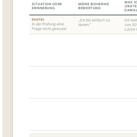
WAS I
SITUATION ODER
MEINE BISHERIGE
(FAKT
ERINNERUNG
BEWERTUNG
DAMAL
BEISPIEL
„Ich bin einfach zu
Ich hat
In der Prüfung eine
dumm."
von 30 
Frage nicht gewusst
Lücke i